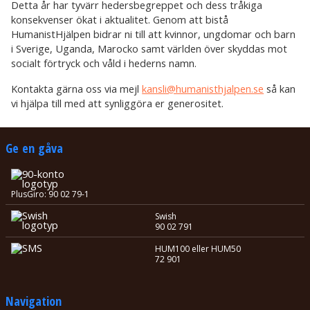
Detta år har tyvärr hedersbegreppet och dess tråkiga
konsekvenser ökat i aktualitet. Genom att bistå
HumanistHjälpen bidrar ni till att kvinnor, ungdomar och barn
i Sverige, Uganda, Marocko samt världen över skyddas mot
socialt förtryck och våld i hederns namn.
Kontakta gärna oss via mejl
kansli@humanisthjalpen.se
så kan
vi hjälpa till med att synliggöra er generositet.
Ge en gåva
PlusGiro: 90 02 79-1
Swish
90 02 791
HUM100 eller HUM50
72 901
Navigation