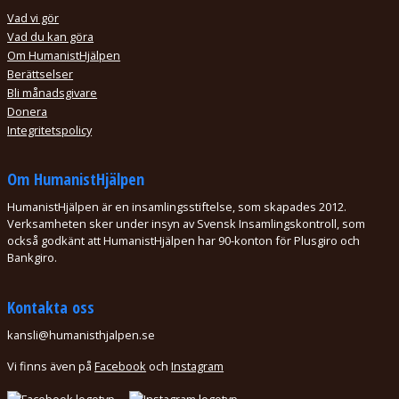
Vad vi gör
Vad du kan göra
Om HumanistHjälpen
Berättselser
Bli månadsgivare
Donera
Integritetspolicy
Om HumanistHjälpen
HumanistHjälpen är en insamlingsstiftelse, som skapades 2012.
Verksamheten sker under insyn av Svensk Insamlingskontroll, som
också godkänt att HumanistHjälpen har 90-konton för Plusgiro och
Bankgiro.
Kontakta oss
kansli@humanisthjalpen.se
Genom att surfa vidare på HumanistHjälpens webbsajt godkänner du att vi
Vi finns även på
Facebook
och
Instagram
använder cookies för att förbättra din upplevelse.