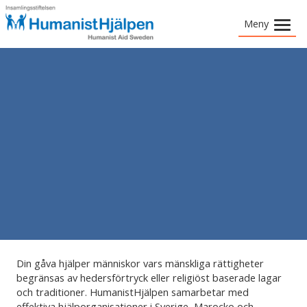
Meny
»
Vad vi gör
»
Vad du kan göra
»
Om HumanistHjälpen
Berättelser
Din gåva hjälper människor vars mänskliga rättigheter
begränsas av hedersförtryck eller religiöst baserade lagar
och traditioner. HumanistHjälpen samarbetar med
effektiva hjälporganisationer i Sverige, Marocko och