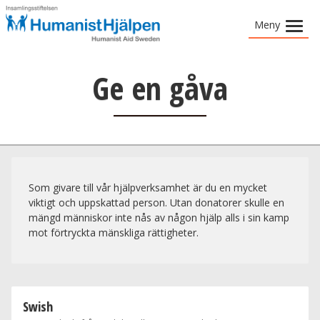
Meny
»
Vad vi gör
Ge en gåva
»
Vad du kan göra
»
Om HumanistHjälpen
Berättelser
Som givare till vår hjälpverksamhet är du en mycket
viktigt och uppskattad person. Utan donatorer skulle en
mängd människor inte nås av någon hjälp alls i sin kamp
mot förtryckta mänskliga rättigheter.
Swish