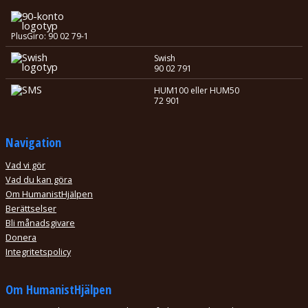
PlusGiro: 90 02 79-1
Swish
90 02 791
HUM100 eller HUM50
72 901
Navigation
Vad vi gör
Vad du kan göra
Om HumanistHjälpen
Berättselser
Bli månadsgivare
Donera
Integritetspolicy
Om HumanistHjälpen