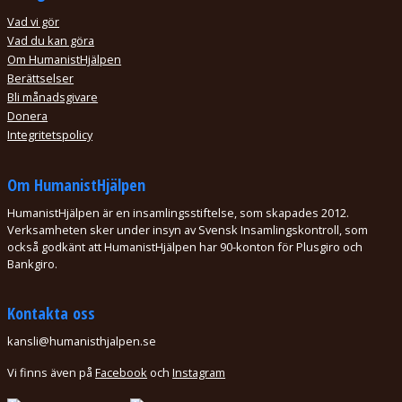
Vad vi gör
Vad du kan göra
Om HumanistHjälpen
Berättselser
Bli månadsgivare
Donera
Integritetspolicy
Om HumanistHjälpen
HumanistHjälpen är en insamlingsstiftelse, som skapades 2012.
Verksamheten sker under insyn av Svensk Insamlingskontroll, som
också godkänt att HumanistHjälpen har 90-konton för Plusgiro och
Bankgiro.
Kontakta oss
kansli@humanisthjalpen.se
Genom att surfa vidare på HumanistHjälpens webbsajt godkänner du att vi
Vi finns även på
Facebook
och
Instagram
använder cookies för att förbättra din upplevelse.