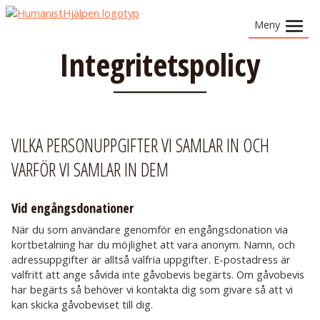
Meny
Integritetspolicy
»
Vad vi gör
»
Vad du kan göra
»
Om HumanistHjälpen
VILKA PERSONUPPGIFTER VI SAMLAR IN OCH
VARFÖR VI SAMLAR IN DEM
Berättelser
Vid engångsdonationer
När du som användare genomför en engångsdonation via
kortbetalning har du möjlighet att vara anonym. Namn, och
adressuppgifter är alltså valfria uppgifter. E-postadress är
valfritt att ange såvida inte gåvobevis begärts. Om gåvobevis
har begärts så behöver vi kontakta dig som givare så att vi
kan skicka gåvobeviset till dig.