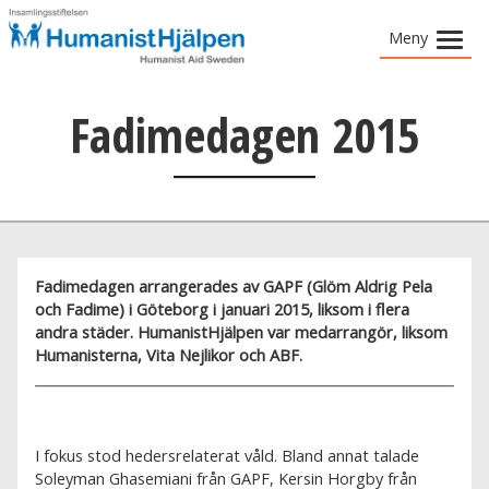
Meny
»
Vad vi gör
Fadimedagen 2015
»
Vad du kan göra
»
Om HumanistHjälpen
Berättelser
Fadimedagen arrangerades av GAPF (Glöm Aldrig Pela
och Fadime) i Göteborg i januari 2015, liksom i flera
andra städer. HumanistHjälpen var medarrangör, liksom
Humanisterna, Vita Nejlikor och ABF.
I fokus stod hedersrelaterat våld. Bland annat talade
Soleyman Ghasemiani från GAPF, Kersin Horgby från