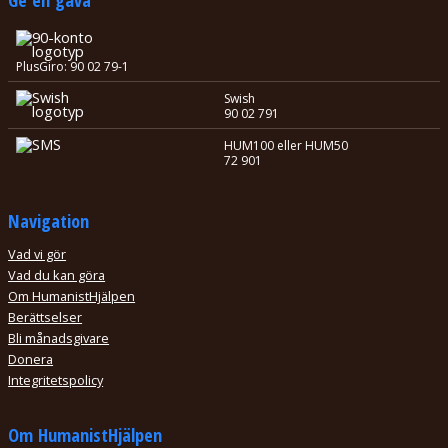
PlusGiro: 90 02 79-1
Swish
90 02 791
HUM100 eller HUM50
72 901
Navigation
Vad vi gör
Vad du kan göra
Om HumanistHjälpen
Berättselser
Bli månadsgivare
Donera
Integritetspolicy
Om HumanistHjälpen