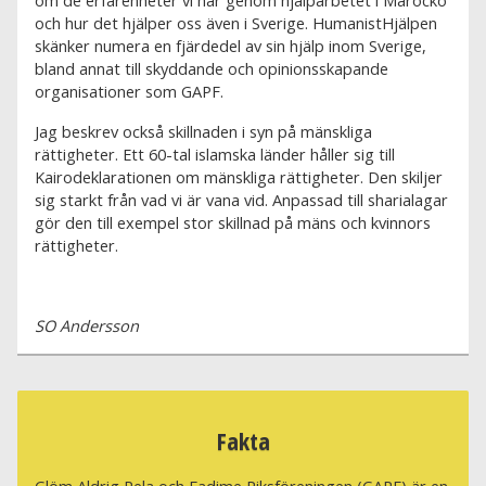
och hur det hjälper oss även i Sverige. HumanistHjälpen
skänker numera en fjärdedel av sin hjälp inom Sverige,
bland annat till skyddande och opinionsskapande
organisationer som GAPF.
Jag beskrev också skillnaden i syn på mänskliga
rättigheter. Ett 60-tal islamska länder håller sig till
Kairodeklarationen om mänskliga rättigheter. Den skiljer
sig starkt från vad vi är vana vid. Anpassad till sharialagar
gör den till exempel stor skillnad på mäns och kvinnors
rättigheter.
SO Andersson
Fakta
Glöm Aldrig Pela och Fadime Riksföreningen (GAPF) är en