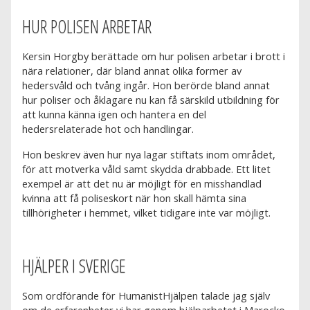
HUR POLISEN ARBETAR
Kersin Horgby berättade om hur polisen arbetar i brott i
nära relationer, där bland annat olika former av
hedersvåld och tvång ingår. Hon berörde bland annat
hur poliser och åklagare nu kan få särskild utbildning för
att kunna känna igen och hantera en del
hedersrelaterade hot och handlingar.
Hon beskrev även hur nya lagar stiftats inom området,
för att motverka våld samt skydda drabbade. Ett litet
exempel är att det nu är möjligt för en misshandlad
kvinna att få poliseskort när hon skall hämta sina
tillhörigheter i hemmet, vilket tidigare inte var möjligt.
HJÄLPER I SVERIGE
Som ordförande för HumanistHjälpen talade jag själv
om de erfarenheter vi har genom hjälparbetet i Marocko